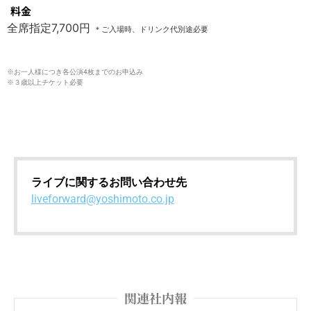
料金
全席指定7,700円
＊ご入場時、ドリンク代別途必要
※お一人様につき各公演4枚までのお申込み
※３歳以上チケット必要
ライブに関するお問い合わせ先
liveforward@yoshimoto.co.jp
関連社内報